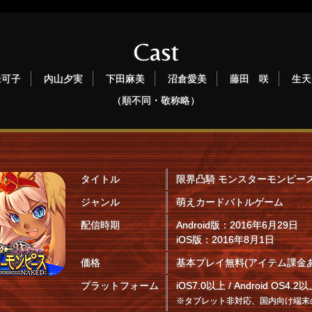
Cast
未可子
内山夕実
下田麻美
沼倉愛美
藤田 咲
生天
（順不同・敬称略）
タイトル
限界凸騎 モンスターモンピース 
ジャンル
萌えカードバトルゲーム
配信時期
Android版：2016年6月29日
iOS版：2016年8月1日
価格
基本プレイ無料(アイテム課金あ
プラットフォーム
iOS7.0以上 / Android OS4.2
※タブレット非対応、国内向け端末