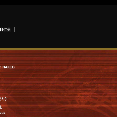
目仁美
NAKED
り)
以上
のみ